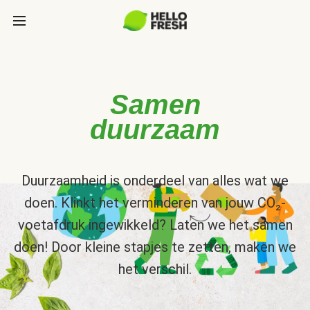
Samen
duurzaam
Duurzaamheid is onderdeel van alles wat we
doen. Klinkt het verminderen van jouw CO₂-
voetafdruk ingewikkeld? Laten we het samen
doen! Door kleine stapjes te zetten, maken we
het verschil.