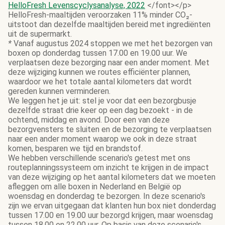
HelloFresh Levenscyclysanalyse, 2022
</font></p>
HelloFresh-maaltijden veroorzaken 11% minder CO₂-
uitstoot dan dezelfde maaltijden bereid met ingrediënten
uit de supermarkt.
*
Vanaf augustus 2024 stoppen we met het bezorgen van
boxen op donderdag tussen 17.00 en 19.00 uur. We
verplaatsen deze bezorging naar een ander moment. Met
deze wijziging kunnen we routes efficiënter plannen,
waardoor we het totale aantal kilometers dat wordt
gereden kunnen verminderen.
We leggen het je uit: stel je voor dat een bezorgbusje
dezelfde straat drie keer op een dag bezoekt - in de
ochtend, middag en avond. Door een van deze
bezorgvensters te sluiten en de bezorging te verplaatsen
naar een ander moment waarop we ook in deze straat
komen, besparen we tijd en brandstof.
We hebben verschillende scenario's getest met ons
routeplanningssysteem om inzicht te krijgen in de impact
van deze wijziging op het aantal kilometers dat we moeten
afleggen om alle boxen in Nederland en België op
woensdag en donderdag te bezorgen. In deze scenario's
zijn we ervan uitgegaan dat klanten hun box niet donderdag
tussen 17.00 en 19.00 uur bezorgd krijgen, maar woensdag
tussen 18.00 en 22.00 uur. Op basis van deze scenario's