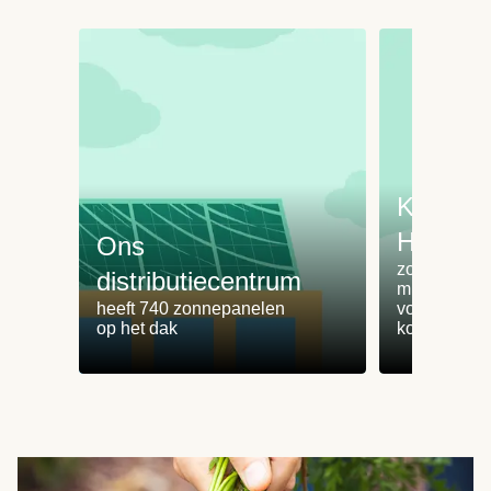
Koken 
HelloFr
Ons
zorgt voor 
distributiecentrum
minder
heeft 740 zonnepanelen
voedselvers
op het dak
koken zonde