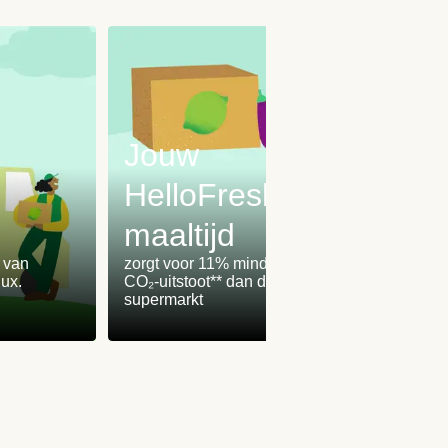
Jouw
HelloFresh-
maaltijd
Onz
% van
zorgt voor 11% minder
worden
ux.
CO₂-uitstoot** dan de
100% 
supermarkt
winden