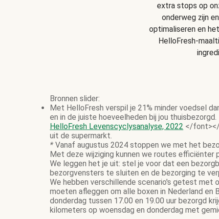
extra stops op onz
onderweg zijn en
optimaliseren en he
HelloFresh-maalt
ingred
Bronnen slider:
Met HelloFresh verspil je 21% minder voedsel da
en in de juiste hoeveelheden bij jou thuisbezorgd.
HelloFresh Levenscyclysanalyse, 2022
</font></
uit de supermarkt.
*
Vanaf augustus 2024 stoppen we met het bezor
Met deze wijziging kunnen we routes efficiënter
We leggen het je uit: stel je voor dat een bezor
bezorgvensters te sluiten en de bezorging te ve
We hebben verschillende scenario's getest met on
moeten afleggen om alle boxen in Nederland en B
donderdag tussen 17.00 en 19.00 uur bezorgd krij
kilometers op woensdag en donderdag met gemidd