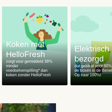
Koken met
Elektrisch
HelloFresh
bezorgd
m
zorgt voor gemiddeld 38%
minder
dat geldt al voor 90
voedselverspilling* dan
de boxen in de Benel
koken zonder HelloFresh
Op naar 100%!