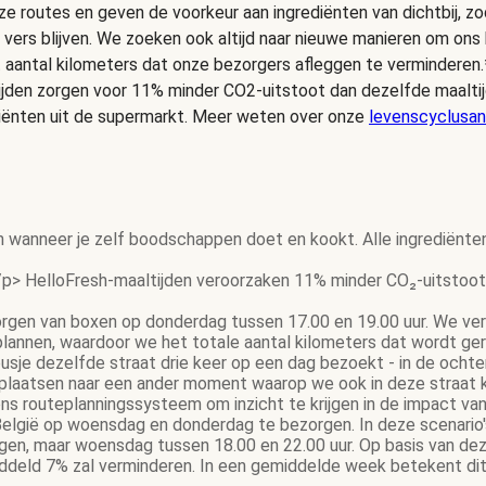
e routes en geven de voorkeur aan ingrediënten van dichtbij, zo
 vers blijven. We zoeken ook altijd naar nieuwe manieren om on
t aantal kilometers dat onze bezorgers afleggen te verminderen.
ijden zorgen voor 11% minder CO2-uitstoot dan dezelfde maalt
iënten uit de supermarkt. Meer weten over onze
levenscyclusan
n wanneer je zelf boodschappen doet en kookt. Alle ingrediënte
p> HelloFresh-maaltijden veroorzaken 11% minder CO₂-uitstoot 
gen van boxen op donderdag tussen 17.00 en 19.00 uur. We ver
 plannen, waardoor we het totale aantal kilometers dat wordt g
gbusje dezelfde straat drie keer op een dag bezoekt - in de och
rplaatsen naar een ander moment waarop we ook in deze straat 
s routeplanningssysteem om inzicht te krijgen in de impact van
elgië op woensdag en donderdag te bezorgen. In deze scenario's 
gen, maar woensdag tussen 18.00 en 22.00 uur. Op basis van dez
eld 7% zal verminderen. In een gemiddelde week betekent dit