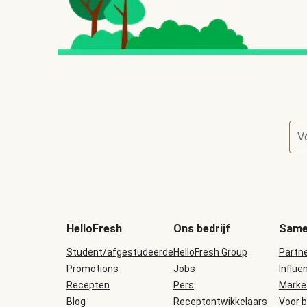
V
HelloFresh
Ons bedrijf
Same
Student/afgestudeerde
HelloFresh Group
Partn
Promotions
Jobs
Influe
Recepten
Pers
Marke
Blog
Receptontwikkelaars
Voor b