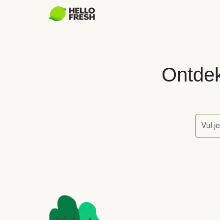
Ontdek
Vul j
Ontdek 