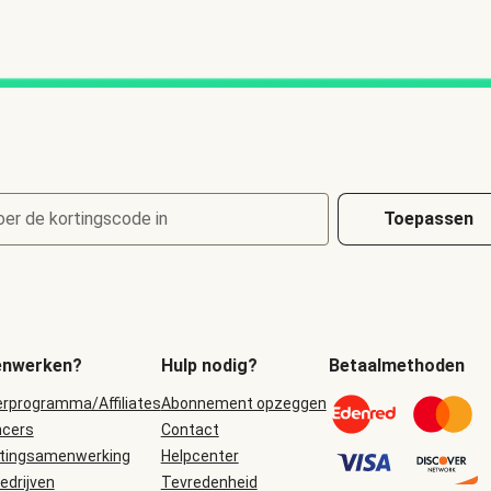
oer de kortingscode in
Toepassen
nwerken?
Hulp nodig?
Betaalmethoden
erprogramma/Affiliates
Abonnement opzeggen
ncers
Contact
tingsamenwerking
Helpcenter
edrijven
Tevredenheid