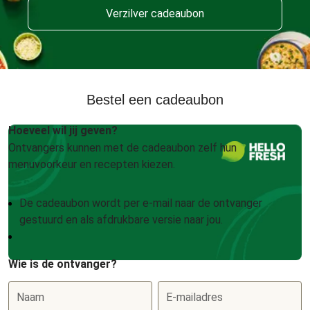
Verzilver cadeaubon
Bestel een cadeaubon
Hoeveel wil jij geven?
Ontvangers kunnen met de cadeaubon zelf hun
menuvoorkeur en recepten kiezen.
De cadeaubon wordt per e-mail naar de ontvanger
gestuurd en als afdrukbare versie naar jou.
Wie is de ontvanger?
Naam
E-mailadres