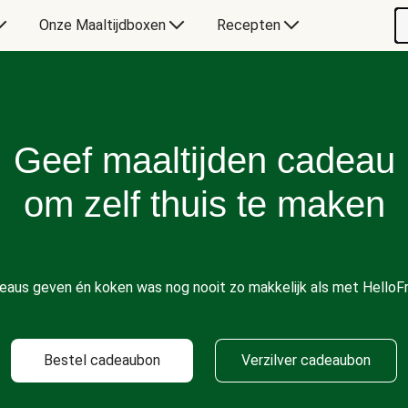
Onze Maaltijdboxen
Recepten
Geef maaltijden cadeau
om zelf thuis te maken
eaus geven én koken was nog nooit zo makkelijk als met HelloFr
Bestel cadeaubon
Verzilver cadeaubon