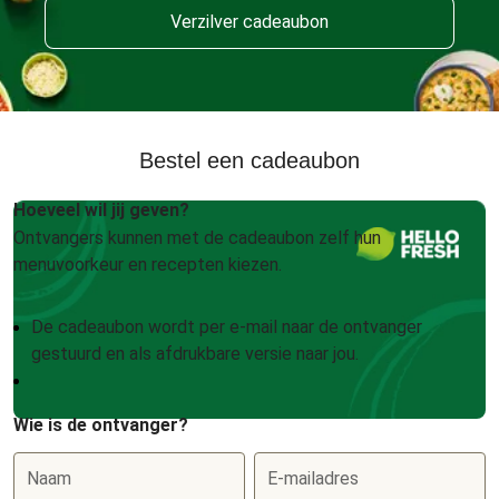
Verzilver cadeaubon
Bestel een cadeaubon
Hoeveel wil jij geven?
Ontvangers kunnen met de cadeaubon zelf hun
menuvoorkeur en recepten kiezen.
De cadeaubon wordt per e-mail naar de ontvanger
gestuurd en als afdrukbare versie naar jou.
Wie is de ontvanger?
Naam
E-mailadres