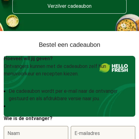
Verzilver cadeaubon
Bestel een cadeaubon
Hoeveel wil jij geven?
Ontvangers kunnen met de cadeaubon zelf hun
menuvoorkeur en recepten kiezen.
De cadeaubon wordt per e-mail naar de ontvanger
gestuurd en als afdrukbare versie naar jou.
Wie is de ontvanger?
Naam
E-mailadres