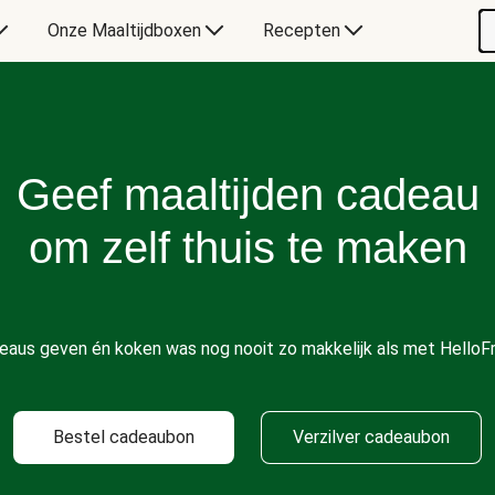
Onze Maaltijdboxen
Recepten
Geef maaltijden cadeau
om zelf thuis te maken
eaus geven én koken was nog nooit zo makkelijk als met HelloFr
Bestel cadeaubon
Verzilver cadeaubon