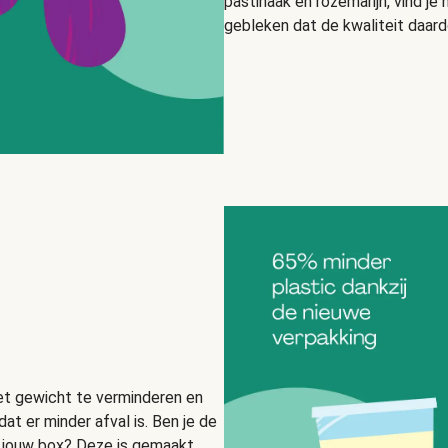
pastinaak en rozemarijn, vind je n
gebleken dat de kwaliteit daard
et gewicht te verminderen en
at er minder afval is. Ben je de
 jouw box? Deze is gemaakt