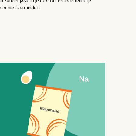
u zonder jasje in je box. Uit tests is namelijk
oor niet vermindert.