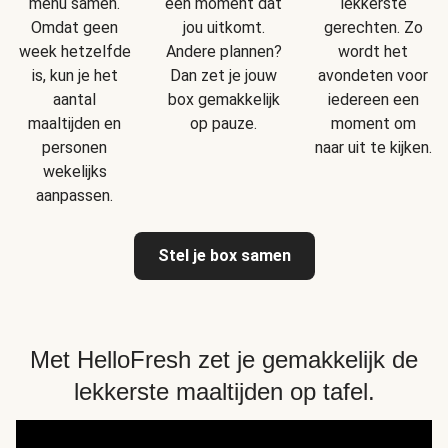
menu samen.
een moment dat
lekkerste
Omdat geen
jou uitkomt.
gerechten. Zo
week hetzelfde
Andere plannen?
wordt het
is, kun je het
Dan zet je jouw
avondeten voor
aantal
box gemakkelijk
iedereen een
maaltijden en
op pauze.
moment om
personen
naar uit te kijken.
wekelijks
aanpassen.
Stel je box samen
Met HelloFresh zet je gemakkelijk de
lekkerste maaltijden op tafel.