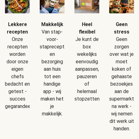
Makkelijk
Geen
Lekkere
Heel
Van stap-
stress
recepten
flexibel
voor-
Geen
Onze
Je kunt de
staprecepten
zorgen
recepten
box
en
over wat je
worden
wekelijks
bezorging
moet
door onze
eenvoudig
aan huis
koken of
eigen
aanpassen,
tot een
gehaaste
chefs
pauzeren
handige
bezoekjes
bedacht en
of
app - wij
aan de
getest -
helemaal
maken het
supermarkt
succes
stopzetten.
je
na werk -
gegarandeerd!
makkelijk.
wij nemen
dit werk uit
handen.