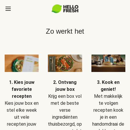
Zo werkt het
1. Kies jouw
2. Ontvang
3. Kook en
favoriete
jouw box
geniet!
recepten
Krijg een box vol
Met makkelijk
Kies jouw box en
met de beste
te volgen
stel elke week
verse
recepten kook
uit vele
ingrediënten
je in een
recepten jouw
thuisbezorgd, op
handomdraai de