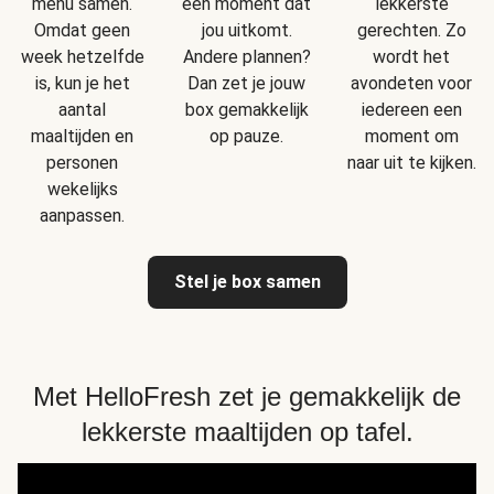
menu samen.
een moment dat
lekkerste
Omdat geen
jou uitkomt.
gerechten. Zo
week hetzelfde
Andere plannen?
wordt het
is, kun je het
Dan zet je jouw
avondeten voor
aantal
box gemakkelijk
iedereen een
maaltijden en
op pauze.
moment om
personen
naar uit te kijken.
wekelijks
aanpassen.
Stel je box samen
Met HelloFresh zet je gemakkelijk de
lekkerste maaltijden op tafel.