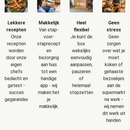
Makkelijk
Geen
Lekkere
Heel
Van stap-
stress
recepten
flexibel
voor-
Geen
Onze
Je kunt de
staprecepten
zorgen
recepten
box
en
over wat je
worden
wekelijks
bezorging
moet
door onze
eenvoudig
aan huis
koken of
eigen
aanpassen,
tot een
gehaaste
chefs
pauzeren
handige
bezoekjes
bedacht en
of
app - wij
aan de
getest -
helemaal
maken het
supermarkt
succes
stopzetten.
je
na werk -
gegarandeerd!
makkelijk.
wij nemen
dit werk uit
handen.