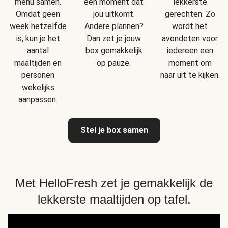
menu samen.
een moment dat
lekkerste
Omdat geen
jou uitkomt.
gerechten. Zo
week hetzelfde
Andere plannen?
wordt het
is, kun je het
Dan zet je jouw
avondeten voor
aantal
box gemakkelijk
iedereen een
maaltijden en
op pauze.
moment om
personen
naar uit te kijken.
wekelijks
aanpassen.
Stel je box samen
Met HelloFresh zet je gemakkelijk de
lekkerste maaltijden op tafel.