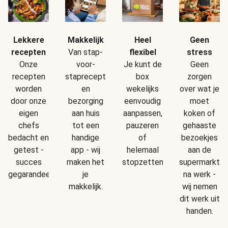
Makkelijk
Geen
Lekkere
Heel
Van stap-
stress
recepten
flexibel
voor-
Geen
Onze
Je kunt de
staprecepten
zorgen
recepten
box
en
over wat je
worden
wekelijks
bezorging
moet
door onze
eenvoudig
aan huis
koken of
eigen
aanpassen,
tot een
gehaaste
chefs
pauzeren
handige
bezoekjes
bedacht en
of
app - wij
aan de
getest -
helemaal
maken het
supermarkt
succes
stopzetten.
je
na werk -
gegarandeerd!
makkelijk.
wij nemen
dit werk uit
handen.