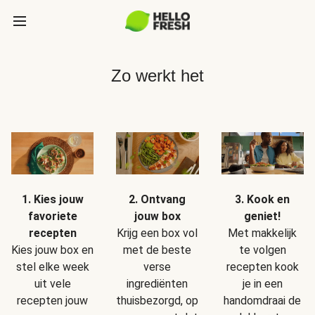
Zo werkt het
1. Kies jouw
2. Ontvang
3. Kook en
favoriete
jouw box
geniet!
recepten
Krijg een box vol
Met makkelijk
Kies jouw box en
met de beste
te volgen
stel elke week
verse
recepten kook
uit vele
ingrediënten
je in een
recepten jouw
thuisbezorgd, op
handomdraai de