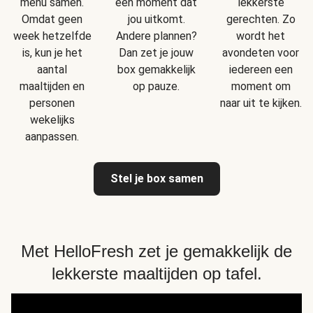
menu samen.
een moment dat
lekkerste
Omdat geen
jou uitkomt.
gerechten. Zo
week hetzelfde
Andere plannen?
wordt het
is, kun je het
Dan zet je jouw
avondeten voor
aantal
box gemakkelijk
iedereen een
maaltijden en
op pauze.
moment om
personen
naar uit te kijken.
wekelijks
aanpassen.
Stel je box samen
Met HelloFresh zet je gemakkelijk de
lekkerste maaltijden op tafel.