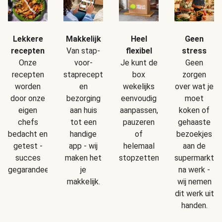
Makkelijk
Geen
Lekkere
Heel
Van stap-
stress
recepten
flexibel
voor-
Geen
Onze
Je kunt de
staprecepten
zorgen
recepten
box
en
over wat je
worden
wekelijks
bezorging
moet
door onze
eenvoudig
aan huis
koken of
eigen
aanpassen,
tot een
gehaaste
chefs
pauzeren
handige
bezoekjes
bedacht en
of
app - wij
aan de
getest -
helemaal
maken het
supermarkt
succes
stopzetten.
je
na werk -
gegarandeerd!
makkelijk.
wij nemen
dit werk uit
handen.