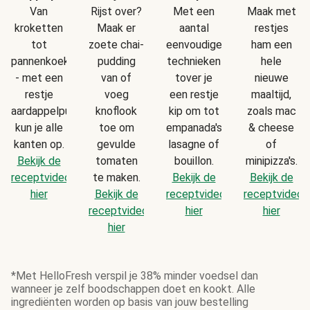
Van
Rijst over?
Met een
Maak met
kroketten
Maak er
aantal
restjes
tot
zoete chai-
eenvoudige
ham een
pannenkoekjes
pudding
technieken
hele
- met een
van of
tover je
nieuwe
restje
voeg
een restje
maaltijd,
aardappelpuree
knoflook
kip om tot
zoals mac
kun je alle
toe om
empanada's,
& cheese
kanten op.
gevulde
lasagne of
of
Bekijk de
tomaten
bouillon.
minipizza's.
receptvideo
te maken.
Bekijk de
Bekijk de
hier
Bekijk de
receptvideo
receptvideo
receptvideo
hier
hier
hier
*Met HelloFresh verspil je 38% minder voedsel dan
wanneer je zelf boodschappen doet en kookt. Alle
ingrediënten worden op basis van jouw bestelling