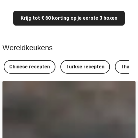
Krijg tot € 60 korting op je eerste 3 boxen
Wereldkeukens
Chinese recepten
Turkse recepten
Thaise