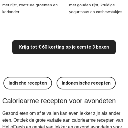
met rijst, zoetzure groenten en
met gouden rijst, kruidige
koriander
yogurtsaus en cashewstukjes
Krijg tot € 60 korting op je eerste 3 boxen
Indische recepten
Indonesische recepten
I
Caloriearme recepten voor avondeten
Gezond eten om af te vallen kan even lekker zijn als ander
eten. Ontdek de grote variatie aan caloriearme recepten van
HelloFresh en geniet van lekker en gezond avondeten voor