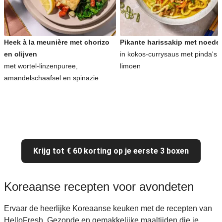
Heek à la meunière met chorizo
Pikante harissakip met noede
en olijven
in kokos-currysaus met pinda's 
met wortel-linzenpuree,
limoen
amandelschaafsel en spinazie
Krijg tot € 60 korting op je eerste 3 boxen
Koreaanse recepten voor avondeten
Ervaar de heerlijke Koreaanse keuken met de recepten van
HelloFresh. Gezonde en gemakkelijke maaltijden die je