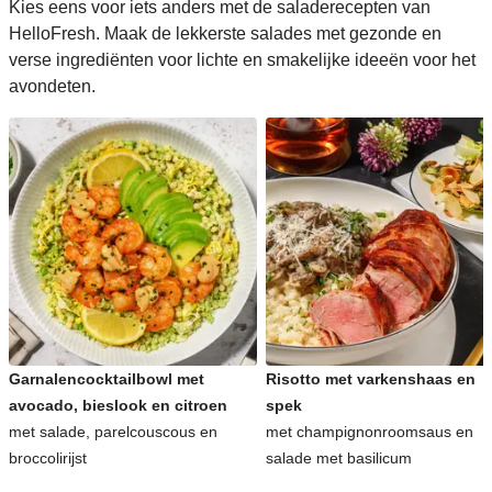
Kies eens voor iets anders met de saladerecepten van
HelloFresh. Maak de lekkerste salades met gezonde en
verse ingrediënten voor lichte en smakelijke ideeën voor het
avondeten.
Garnalencocktailbowl met
Risotto met varkenshaas en
avocado, bieslook en citroen
spek
met salade, parelcouscous en
met champignonroomsaus en
broccolirijst
salade met basilicum