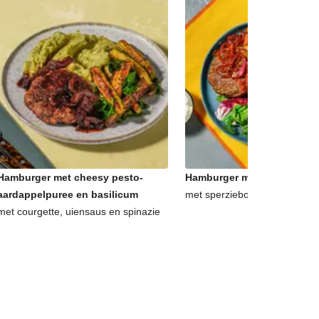
Hamburger met cheesy pesto-
Hamburger met frietjes en a
aardappelpuree en basilicum
met sperziebonensalade en 
met courgette, uiensaus en spinazie