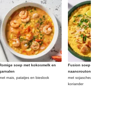
Romige soep met kokosmelk en
Fusion soep à la dahl met
garnalen
naancroutons
met mais, patatjes en bieslook
met sojascheuten, pinda's, l
koriander