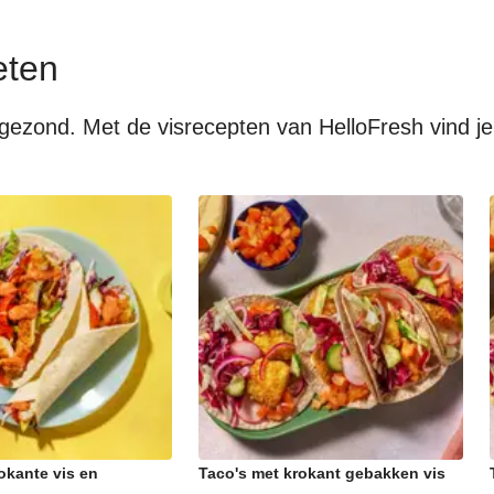
eten
el gezond. Met de visrecepten van HelloFresh vind j
okante vis en
Taco's met krokant gebakken vis