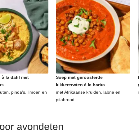
 à la dahl met
Soep met geroosterde
ns
kikkererwten à la harira
uten, pinda's, limoen en
met Afrikaanse kruiden, labne en
pitabrood
voor avondeten