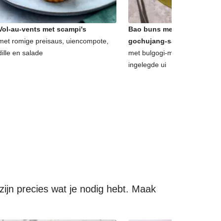
Vol-au-vents met scampi's
Bao buns met halloumi en 
met romige preisaus, uiencompote,
gochujang-salade
dille en salade
met bulgogi-mayonaise, kori
ingelegde ui
ijn precies wat je nodig hebt. Maak