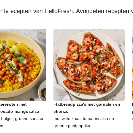
oente ecepten van HelloFresh. Avondeten recepten 
ererwten met
Flatbreadpizza's met garnalen en
avocado-mangosalsa
chorizo
bulgur, groene saus en
met witte kaas, tomatensalsa en
en
groene puntpaprika