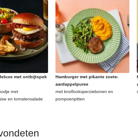
eluxe met ontbijtspek
Hamburger met pikante zoete-
aardappelpuree
oodje met
met knoflooksperziebonen en
aise en tomatensalade
pompoenpitten
avondeten