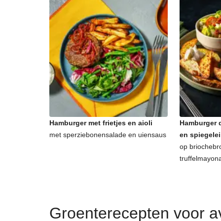
Hamburger met frietjes en aioli
Hamburger d
met sperziebonensalade en uiensaus
en spiegelei
op briochebr
truffelmayon
Groenterecepten voor 