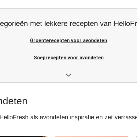
egorieën met lekkere recepten van HelloF
Groenterecepten voor avondeten
Soeprecepten voor avondeten
Rijstrecepten voor avondeten
Japanse recepten voor avondeten
ndeten
HelloFresh als avondeten inspiratie en zet verrass