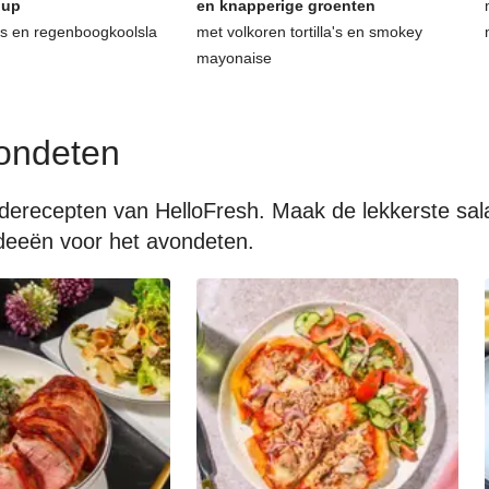
hup
en knapperige groenten
as en regenboogkoolsla
met volkoren tortilla's en smokey
mayonaise
ondeten
aderecepten van HelloFresh. Maak de lekkerste sa
 ideeën voor het avondeten.