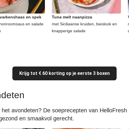
 varkenshaas en spek
Tuna melt naanpizza
nonroomsaus en salade
met Siciliaanse kruiden, bieslook en
m
knapperige salade
Krijg tot € 60 korting op je eerste 3 boxen
ndeten
 het avondeten? De soeprecepten van HelloFresh z
 gezond en smaakvol gerecht.