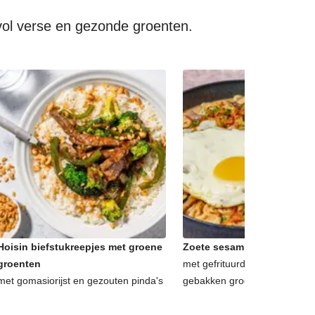
vol verse en gezonde groenten.
Hoisin biefstukreepjes met groene
Zoete sesamnoedels met sp
groenten
met gefrituurde uitjes, korian
met gomasiorijst en gezouten pinda's
gebakken groenten