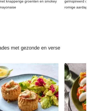
met knapperige groenten en smokey
geïnspireerd op coq au vin, 
mayonaise
romige aardappelpuree
lades met gezonde en verse