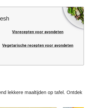
resh
Visrecepten voor avondeten
Vegetarische recepten voor avondeten
Caloriearme recepten voor avondeten
Makkelijke recepten voor avondeten
Koreaanse recepten voor avondeten
end lekkere maaltijden op tafel. Ontdek