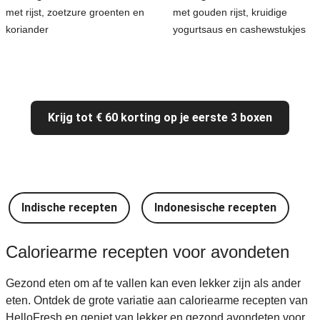
met rijst, zoetzure groenten en
met gouden rijst, kruidige
koriander
yogurtsaus en cashewstukjes
Krijg tot € 60 korting op je eerste 3 boxen
Indische recepten
Indonesische recepten
I
Caloriearme recepten voor avondeten
Gezond eten om af te vallen kan even lekker zijn als ander
eten. Ontdek de grote variatie aan caloriearme recepten van
HelloFresh en geniet van lekker en gezond avondeten voor