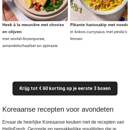
Heek à la meunière met chorizo
Pikante harissakip met noede
en olijven
in kokos-currysaus met pinda's 
met wortel-linzenpuree,
limoen
amandelschaafsel en spinazie
Krijg tot € 60 korting op je eerste 3 boxen
Koreaanse recepten voor avondeten
Ervaar de heerlijke Koreaanse keuken met de recepten van
HelloFresh. Gezonde en gemakkelijke maaltijden die je