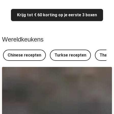
Krijg tot € 60 korting op je eerste 3 boxen
Wereldkeukens
Chinese recepten
Turkse recepten
Thaise