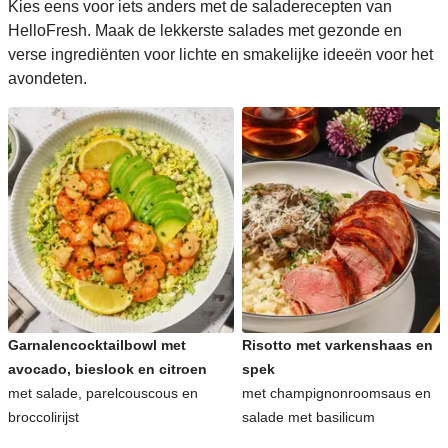
Kies eens voor iets anders met de saladerecepten van
HelloFresh. Maak de lekkerste salades met gezonde en
verse ingrediënten voor lichte en smakelijke ideeën voor het
avondeten.
Garnalencocktailbowl met
Risotto met varkenshaas en
avocado, bieslook en citroen
spek
met salade, parelcouscous en
met champignonroomsaus en
broccolirijst
salade met basilicum