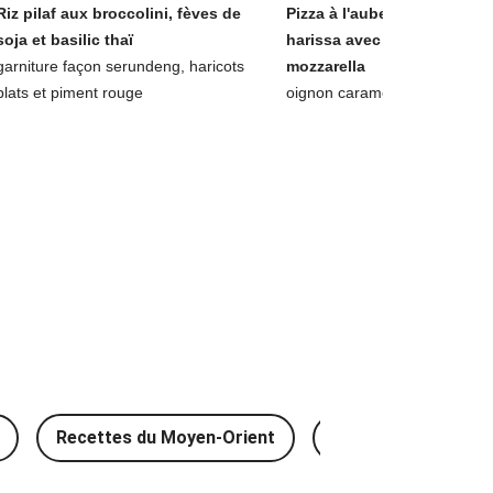
Riz pilaf aux broccolini, fèves de
Pizza à l'aubergine laquée à
soja et basilic thaï
harissa avec chou frisé &
garniture façon serundeng, haricots
mozzarella
plats et piment rouge
oignon caramélisé et ras el h
Recettes du Moyen-Orient
Recettes traditionn