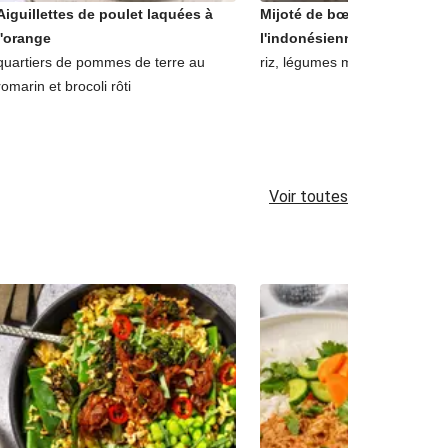
Aiguillettes de poulet laquées à
Mijoté de bœuf au lait de c
l'orange
l'indonésienne
quartiers de pommes de terre au
riz, légumes marinés et coria
romarin et brocoli rôti
Voir toutes