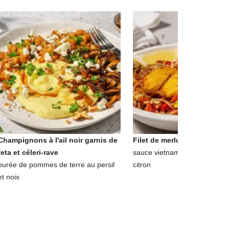
Champignons à l'ail noir garnis de
Filet de merlu et nouilles s
feta et céleri-rave
sauce vietnamienne, cacahuè
purée de pommes de terre au persil
citron
et noix