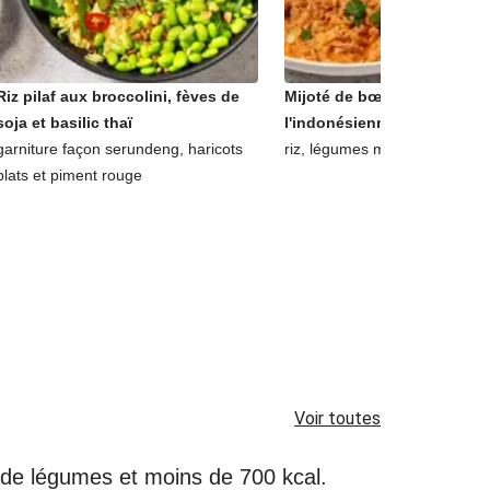
Riz pilaf aux broccolini, fèves de
Mijoté de bœuf au lait de c
soja et basilic thaï
l'indonésienne
garniture façon serundeng, haricots
riz, légumes marinés et coria
plats et piment rouge
Voir toutes
é de légumes et moins de 700 kcal.