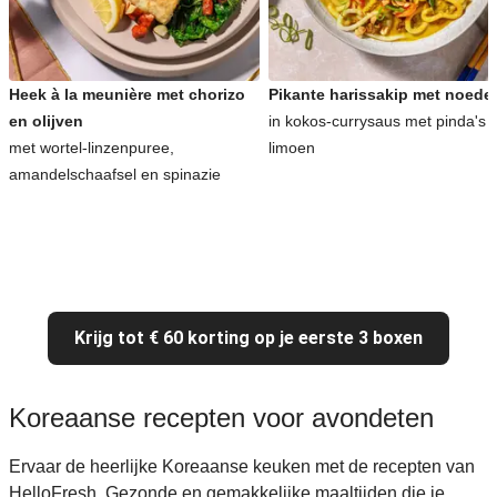
Heek à la meunière met chorizo
Pikante harissakip met noede
en olijven
in kokos-currysaus met pinda's 
met wortel-linzenpuree,
limoen
amandelschaafsel en spinazie
Krijg tot € 60 korting op je eerste 3 boxen
Koreaanse recepten voor avondeten
Ervaar de heerlijke Koreaanse keuken met de recepten van
HelloFresh. Gezonde en gemakkelijke maaltijden die je