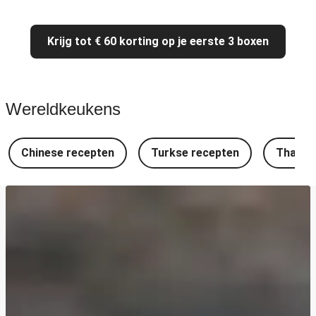
Krijg tot € 60 korting op je eerste 3 boxen
Wereldkeukens
Chinese recepten
Turkse recepten
Thaise