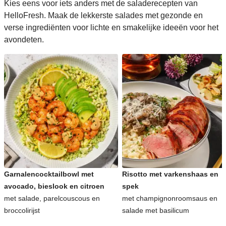
Kies eens voor iets anders met de saladerecepten van
HelloFresh. Maak de lekkerste salades met gezonde en
verse ingrediënten voor lichte en smakelijke ideeën voor het
avondeten.
Garnalencocktailbowl met
Risotto met varkenshaas en
avocado, bieslook en citroen
spek
met salade, parelcouscous en
met champignonroomsaus en
broccolirijst
salade met basilicum