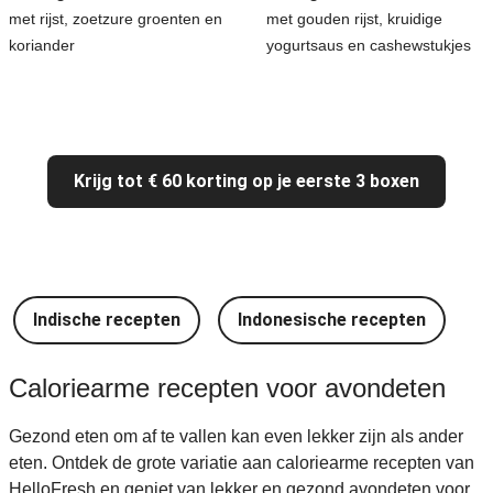
met rijst, zoetzure groenten en
met gouden rijst, kruidige
koriander
yogurtsaus en cashewstukjes
Krijg tot € 60 korting op je eerste 3 boxen
Indische recepten
Indonesische recepten
I
Caloriearme recepten voor avondeten
Gezond eten om af te vallen kan even lekker zijn als ander
eten. Ontdek de grote variatie aan caloriearme recepten van
HelloFresh en geniet van lekker en gezond avondeten voor