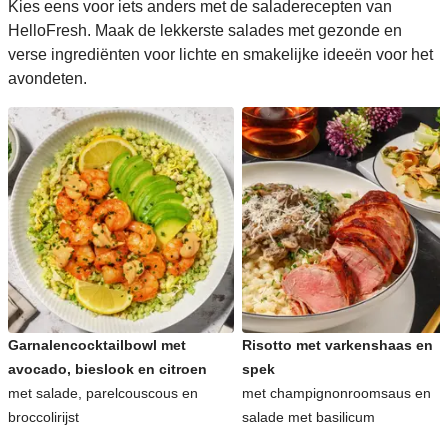
Kies eens voor iets anders met de saladerecepten van
HelloFresh. Maak de lekkerste salades met gezonde en
verse ingrediënten voor lichte en smakelijke ideeën voor het
avondeten.
Garnalencocktailbowl met
Risotto met varkenshaas en
avocado, bieslook en citroen
spek
met salade, parelcouscous en
met champignonroomsaus en
broccolirijst
salade met basilicum