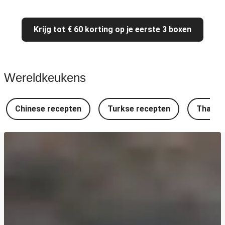
Krijg tot € 60 korting op je eerste 3 boxen
Wereldkeukens
Chinese recepten
Turkse recepten
Thaise