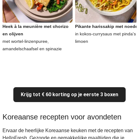
Heek à la meunière met chorizo
Pikante harissakip met noede
en olijven
in kokos-currysaus met pinda's 
met wortel-linzenpuree,
limoen
amandelschaafsel en spinazie
Krijg tot € 60 korting op je eerste 3 boxen
Koreaanse recepten voor avondeten
Ervaar de heerlijke Koreaanse keuken met de recepten van
HelloFresh. Gezonde en gemakkelijke maaltijden die je