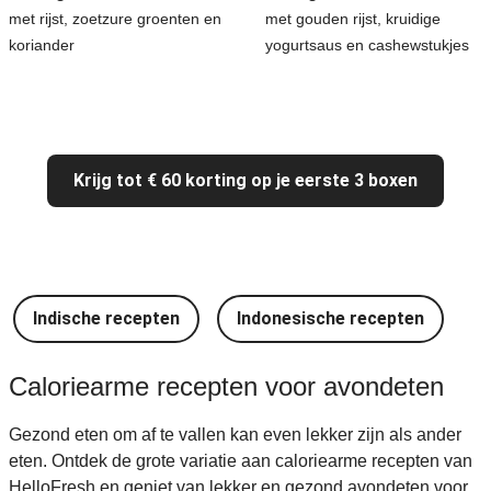
met rijst, zoetzure groenten en
met gouden rijst, kruidige
koriander
yogurtsaus en cashewstukjes
Krijg tot € 60 korting op je eerste 3 boxen
Indische recepten
Indonesische recepten
I
Caloriearme recepten voor avondeten
Gezond eten om af te vallen kan even lekker zijn als ander
eten. Ontdek de grote variatie aan caloriearme recepten van
HelloFresh en geniet van lekker en gezond avondeten voor