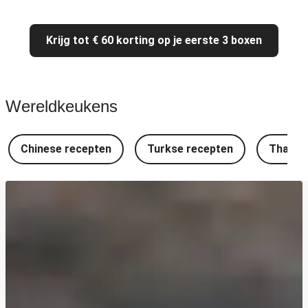
Krijg tot € 60 korting op je eerste 3 boxen
Wereldkeukens
Chinese recepten
Turkse recepten
Thaise