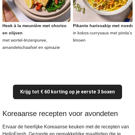
Heek à la meunière met chorizo
Pikante harissakip met noede
en olijven
in kokos-currysaus met pinda's 
met wortel-linzenpuree,
limoen
amandelschaafsel en spinazie
Krijg tot € 60 korting op je eerste 3 boxen
Koreaanse recepten voor avondeten
Ervaar de heerlijke Koreaanse keuken met de recepten van
HelloFresh. Gezonde en gemakkelijke maaltijden die je