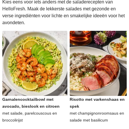
Kies eens voor iets anders met de saladerecepten van
HelloFresh. Maak de lekkerste salades met gezonde en
verse ingrediënten voor lichte en smakelijke ideeën voor het
avondeten.
Garnalencocktailbowl met
Risotto met varkenshaas en
avocado, bieslook en citroen
spek
met salade, parelcouscous en
met champignonroomsaus en
broccolirijst
salade met basilicum