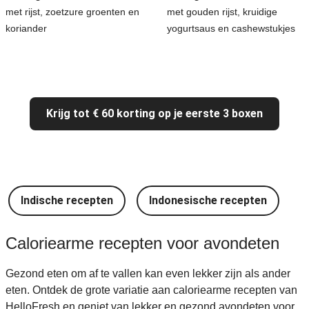
met rijst, zoetzure groenten en
met gouden rijst, kruidige
koriander
yogurtsaus en cashewstukjes
Krijg tot € 60 korting op je eerste 3 boxen
Indische recepten
Indonesische recepten
I
Caloriearme recepten voor avondeten
Gezond eten om af te vallen kan even lekker zijn als ander
eten. Ontdek de grote variatie aan caloriearme recepten van
HelloFresh en geniet van lekker en gezond avondeten voor