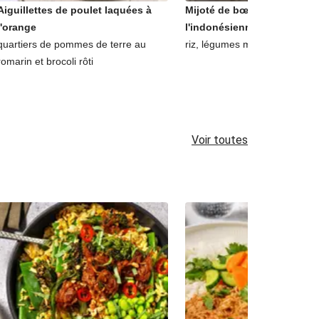
Aiguillettes de poulet laquées à
Mijoté de bœuf au lait de c
l'orange
l'indonésienne
quartiers de pommes de terre au
riz, légumes marinés et coria
romarin et brocoli rôti
Voir toutes