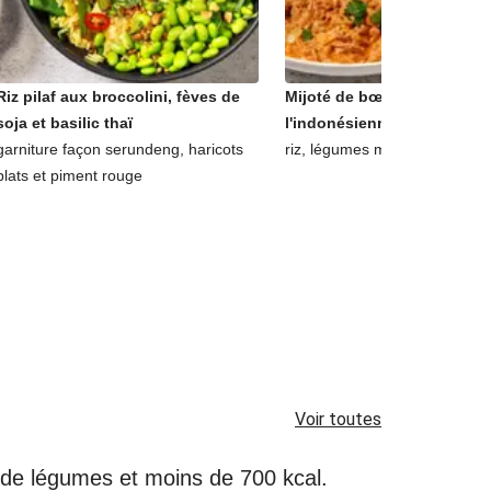
Riz pilaf aux broccolini, fèves de
Mijoté de bœuf au lait de c
soja et basilic thaï
l'indonésienne
garniture façon serundeng, haricots
riz, légumes marinés et coria
plats et piment rouge
Voir toutes
é de légumes et moins de 700 kcal.