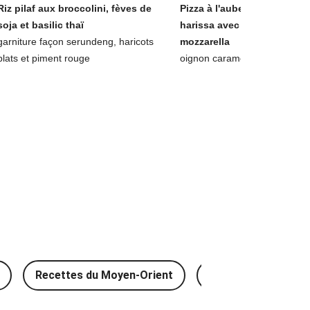
Riz pilaf aux broccolini, fèves de
Pizza à l'aubergine laquée à
soja et basilic thaï
harissa avec chou frisé &
garniture façon serundeng, haricots
mozzarella
plats et piment rouge
oignon caramélisé et ras el h
Recettes du Moyen-Orient
Recettes traditionn