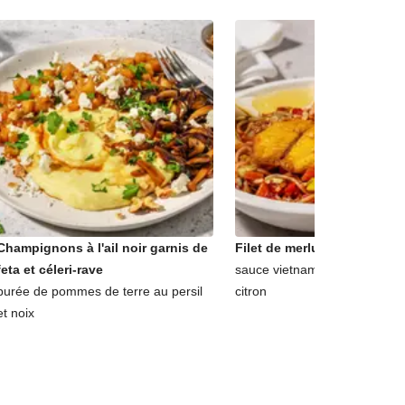
Champignons à l'ail noir garnis de
Filet de merlu et nouilles s
feta et céleri-rave
sauce vietnamienne, cacahuè
purée de pommes de terre au persil
citron
et noix