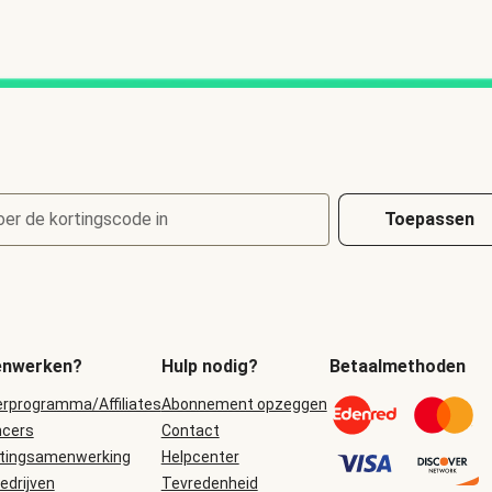
oer de kortingscode in
Toepassen
nwerken?
Hulp nodig?
Betaalmethoden
erprogramma/Affiliates
Abonnement opzeggen
ncers
Contact
tingsamenwerking
Helpcenter
edrijven
Tevredenheid