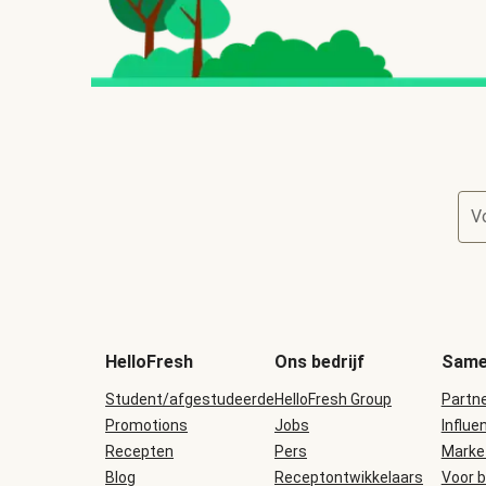
V
HelloFresh
Ons bedrijf
Same
Student/afgestudeerde
HelloFresh Group
Partn
Promotions
Jobs
Influe
Recepten
Pers
Marke
Blog
Receptontwikkelaars
Voor b