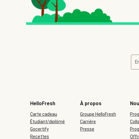
E
HelloFresh
À propos
Nou
Carte cadeau
Groupe HelloFresh
Prog
Étudiant/diplômé
Carrière
Coll
Gocertify
Presse
Pro
Recettes
Offr