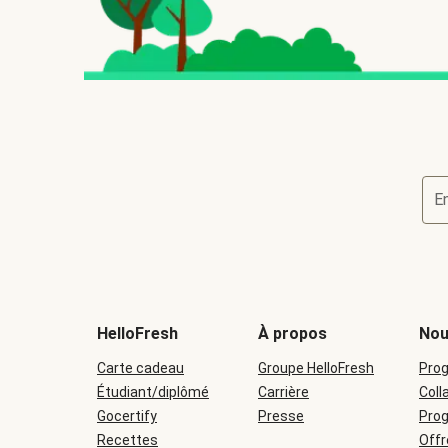
E
HelloFresh
À propos
Nou
Carte cadeau
Groupe HelloFresh
Prog
Étudiant/diplômé
Carrière
Coll
Gocertify
Presse
Pro
Recettes
Offr