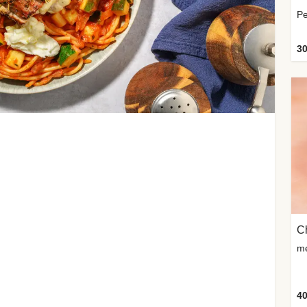
30
me
40