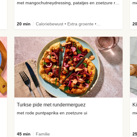
met mangochutneydressing, patatjes en zoetzure radijsjes
me
20 min
Caloriebewust • Extra groente • Familie • -30% koolhydraten
20
Turkse pide met rundermerguez
Ki
met rode puntpaprika en zoetzure ui
me
45 min
Familie
25