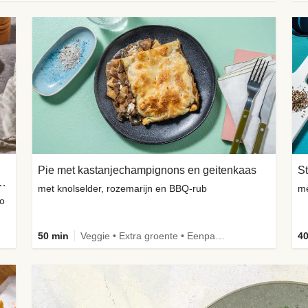
Pie met kastanjechampignons en geitenkaas
St
p wortelbroodje met avocado
met knolselder, rozemarijn en BBQ-rub
me
yo
50 min
Veggie • Extra groente • Eenpansgerecht
40