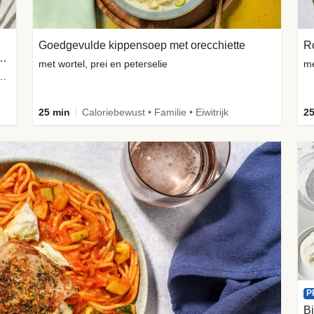
Goedgevulde kippensoep met orecchiette
t pistachenoten en witte kaas
met wortel, prei en peterselie
iden, gedroogde cranberry's en tomaten
25 min
Caloriebewust • Familie • Eiwitrijk
25
P
Bi