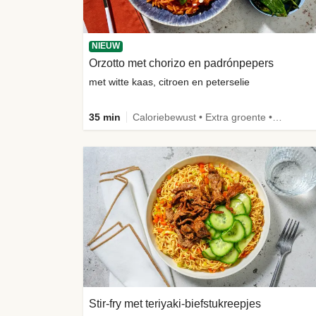
NIEUW
Orzotto met chorizo en padrónpepers
met witte kaas, citroen en peterselie
35 min
Caloriebewust • Extra groente • Nieuw ingrediënt
Stir-fry met teriyaki-biefstukreepjes