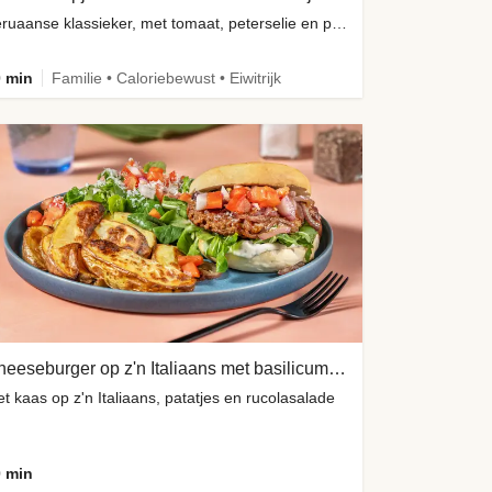
Peruaanse klassieker, met tomaat, peterselie en paprika
 min
Familie • Caloriebewust • Eiwitrijk
Cheeseburger op z'n Italiaans met basilicumcrème
t kaas op z'n Italiaans, patatjes en rucolasalade
 min