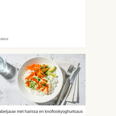
ediënt
beljauw met harissa en knoflookyoghurtsaus