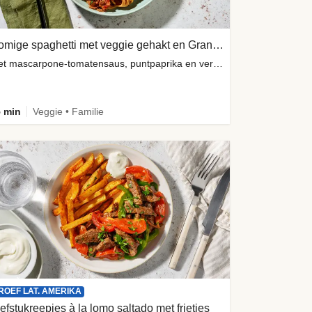
Romige spaghetti met veggie gehakt en Grana Padano
met mascarpone-tomatensaus, puntpaprika en vers basilicum
 min
Veggie • Familie
ROEF LAT. AMERIKA
efstukreepjes à la lomo saltado met frietjes