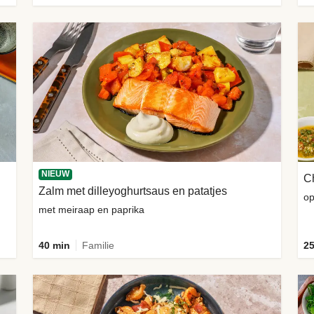
NIEUW
Ch
Zalm met dilleyoghurtsaus en patatjes
op
met meiraap en paprika
40 min
Familie
25