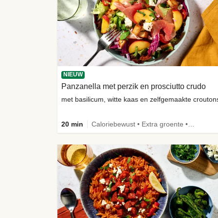
NIEUW
Panzanella met perzik en prosciutto crudo
met basilicum, witte kaas en zelfgemaakte crouton
20 min
Caloriebewust • Extra groente • -30% koolhydraten • Nieuw ingrediënt