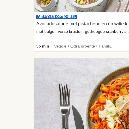
AIRFRYER OPTIONEEL
Avocadosalade me
met bulgur, verse kru
35 min
Veggie • Extra groente • Familie • Fibermaxxing