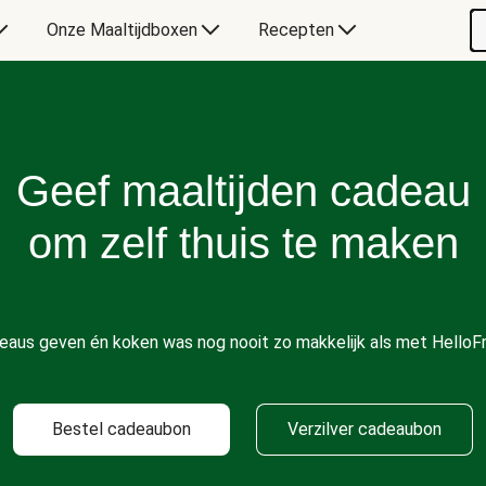
Onze Maaltijdboxen
Recepten
Geef maaltijden cadeau
om zelf thuis te maken
eaus geven én koken was nog nooit zo makkelijk als met HelloFr
Bestel cadeaubon
Verzilver cadeaubon