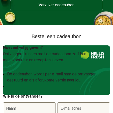
Verzilver cadeaubon
Bestel een cadeaubon
Hoeveel wil jij geven?
Ontvangers kunnen met de cadeaubon zelf hun
menuvoorkeur en recepten kiezen.
De cadeaubon wordt per e-mail naar de ontvanger
gestuurd en als afdrukbare versie naar jou.
Wie is de ontvanger?
Naam
E-mailadres