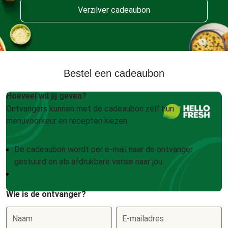
Verzilver cadeaubon
Bestel een cadeaubon
Hoeveel wil jij geven?
Ontvangers kunnen met de cadeaubon zelf hun
menuvoorkeur en recepten kiezen.
De cadeaubon wordt per e-mail naar de ontvanger
gestuurd en als afdrukbare versie naar jou.
Wie is de ontvanger?
Naam
E-mailadres