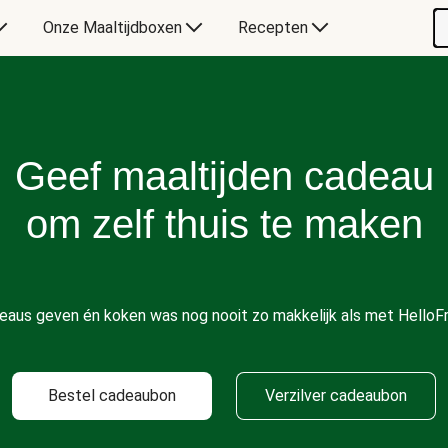
Onze Maaltijdboxen
Recepten
Geef maaltijden cadeau
om zelf thuis te maken
eaus geven én koken was nog nooit zo makkelijk als met HelloFr
Bestel cadeaubon
Verzilver cadeaubon