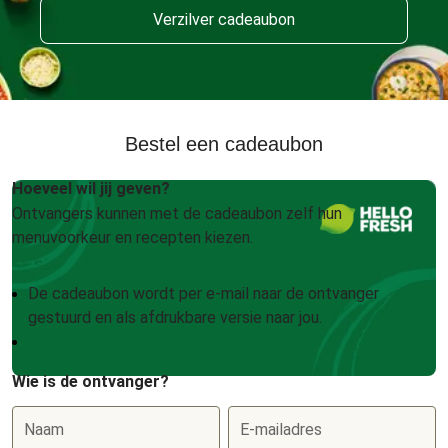
Verzilver cadeaubon
Bestel een cadeaubon
Hoeveel wil jij geven?
Ontvangers kunnen met de cadeaubon zelf hun
menuvoorkeur en recepten kiezen.
De cadeaubon wordt per e-mail naar de ontvanger
gestuurd en als afdrukbare versie naar jou.
Wie is de ontvanger?
Naam
E-mailadres