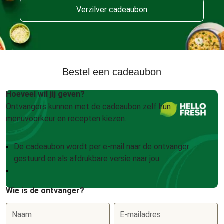
Verzilver cadeaubon
Bestel een cadeaubon
Hoeveel wil jij geven?
Ontvangers kunnen met de cadeaubon zelf hun
menuvoorkeur en recepten kiezen.
De cadeaubon wordt per e-mail naar de ontvanger
gestuurd en als afdrukbare versie naar jou.
Wie is de ontvanger?
Naam
E-mailadres