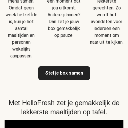
menu samen.
een moment dat
lekkerste
Omdat geen
jou uitkomt.
gerechten. Zo
week hetzelfde
Andere plannen?
wordt het
is, kun je het
Dan zet je jouw
avondeten voor
aantal
box gemakkelijk
iedereen een
maaltijden en
op pauze.
moment om
personen
naar uit te kijken.
wekelijks
aanpassen.
Stel je box samen
Met HelloFresh zet je gemakkelijk de
lekkerste maaltijden op tafel.