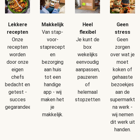
Makkelijk
Geen
Lekkere
Heel
Van stap-
stress
recepten
flexibel
voor-
Geen
Onze
Je kunt de
staprecepten
zorgen
recepten
box
en
over wat je
worden
wekelijks
bezorging
moet
door onze
eenvoudig
aan huis
koken of
eigen
aanpassen,
tot een
gehaaste
chefs
pauzeren
handige
bezoekjes
bedacht en
of
app - wij
aan de
getest -
helemaal
maken het
supermarkt
succes
stopzetten.
je
na werk -
gegarandeerd!
makkelijk.
wij nemen
dit werk uit
handen.