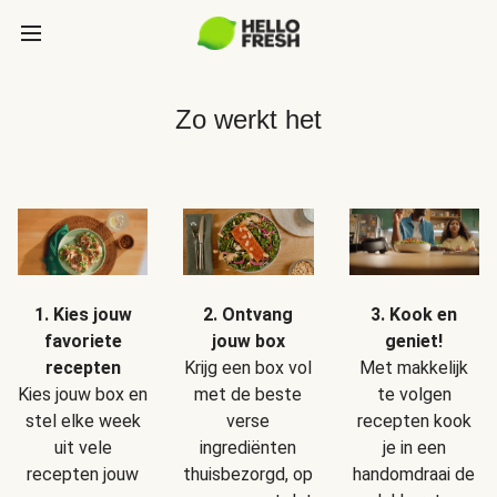
Zo werkt het
1. Kies jouw
2. Ontvang
3. Kook en
favoriete
jouw box
geniet!
recepten
Krijg een box vol
Met makkelijk
Kies jouw box en
met de beste
te volgen
stel elke week
verse
recepten kook
uit vele
ingrediënten
je in een
recepten jouw
thuisbezorgd, op
handomdraai de