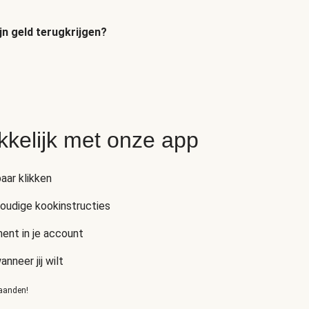
jn geld terugkrijgen?
kkelijk met onze app
aar klikken
voudige kookinstructies
ent in je account
neer jij wilt
maanden!