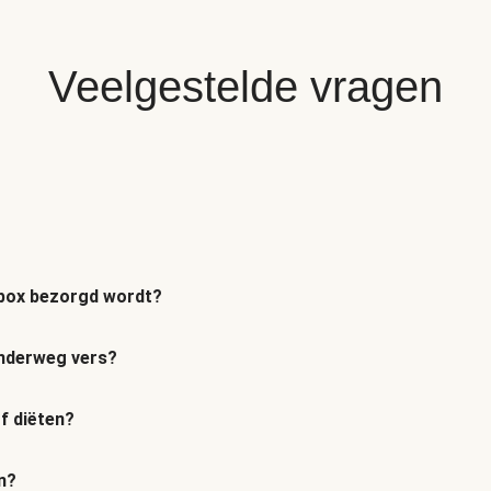
Veelgestelde vragen
n box bezorgd wordt?
 onderweg vers?
of diëten?
n?