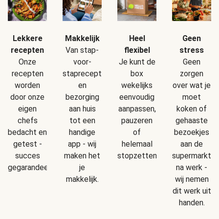
Makkelijk
Geen
Lekkere
Heel
Van stap-
stress
recepten
flexibel
voor-
Geen
Onze
Je kunt de
staprecepten
zorgen
recepten
box
en
over wat je
worden
wekelijks
bezorging
moet
door onze
eenvoudig
aan huis
koken of
eigen
aanpassen,
tot een
gehaaste
chefs
pauzeren
handige
bezoekjes
bedacht en
of
app - wij
aan de
getest -
helemaal
maken het
supermarkt
succes
stopzetten.
je
na werk -
gegarandeerd!
makkelijk.
wij nemen
dit werk uit
handen.