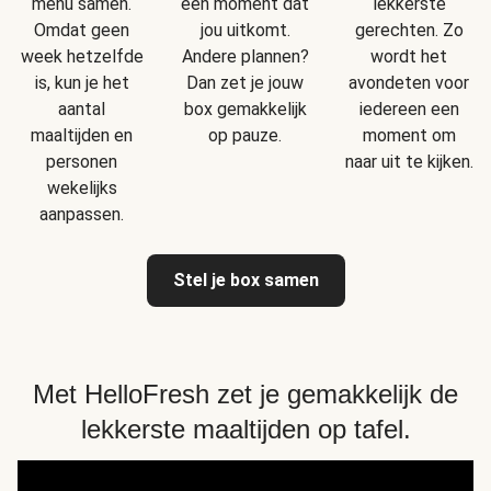
menu samen.
een moment dat
lekkerste
Omdat geen
jou uitkomt.
gerechten. Zo
week hetzelfde
Andere plannen?
wordt het
is, kun je het
Dan zet je jouw
avondeten voor
aantal
box gemakkelijk
iedereen een
maaltijden en
op pauze.
moment om
personen
naar uit te kijken.
wekelijks
aanpassen.
Stel je box samen
Met HelloFresh zet je gemakkelijk de
lekkerste maaltijden op tafel.