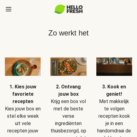
Zo werkt het
1. Kies jouw
2. Ontvang
3. Kook en
favoriete
jouw box
geniet!
recepten
Krijg een box vol
Met makkelijk
Kies jouw box en
met de beste
te volgen
stel elke week
verse
recepten kook
uit vele
ingrediënten
je in een
recepten jouw
thuisbezorgd, op
handomdraai de