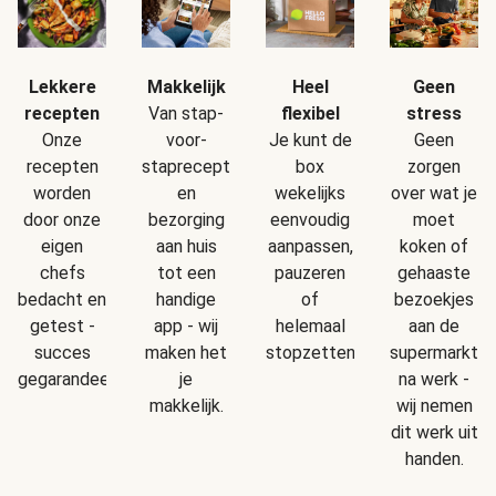
Makkelijk
Geen
Lekkere
Heel
Van stap-
stress
recepten
flexibel
voor-
Geen
Onze
Je kunt de
staprecepten
zorgen
recepten
box
en
over wat je
worden
wekelijks
bezorging
moet
door onze
eenvoudig
aan huis
koken of
eigen
aanpassen,
tot een
gehaaste
chefs
pauzeren
handige
bezoekjes
bedacht en
of
app - wij
aan de
getest -
helemaal
maken het
supermarkt
succes
stopzetten.
je
na werk -
gegarandeerd!
makkelijk.
wij nemen
dit werk uit
handen.