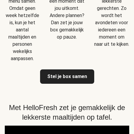
menu samen.
een moment dat
lekkerste
Omdat geen
jou uitkomt.
gerechten. Zo
week hetzelfde
Andere plannen?
wordt het
is, kun je het
Dan zet je jouw
avondeten voor
aantal
box gemakkelijk
iedereen een
maaltijden en
op pauze.
moment om
personen
naar uit te kijken.
wekelijks
aanpassen.
Stel je box samen
Met HelloFresh zet je gemakkelijk de
lekkerste maaltijden op tafel.