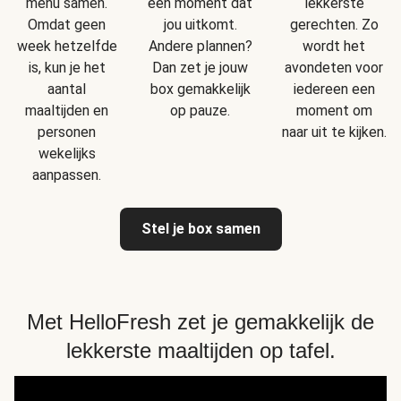
menu samen.
een moment dat
lekkerste
Omdat geen
jou uitkomt.
gerechten. Zo
week hetzelfde
Andere plannen?
wordt het
is, kun je het
Dan zet je jouw
avondeten voor
aantal
box gemakkelijk
iedereen een
maaltijden en
op pauze.
moment om
personen
naar uit te kijken.
wekelijks
aanpassen.
Stel je box samen
Met HelloFresh zet je gemakkelijk de
lekkerste maaltijden op tafel.