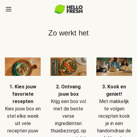
Zo werkt het
1. Kies jouw
2. Ontvang
3. Kook en
favoriete
jouw box
geniet!
recepten
Krijg een box vol
Met makkelijk
Kies jouw box en
met de beste
te volgen
stel elke week
verse
recepten kook
uit vele
ingrediënten
je in een
recepten jouw
thuisbezorgd, op
handomdraai de