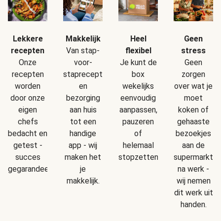
Makkelijk
Geen
Lekkere
Heel
Van stap-
stress
recepten
flexibel
voor-
Geen
Onze
Je kunt de
staprecepten
zorgen
recepten
box
en
over wat je
worden
wekelijks
bezorging
moet
door onze
eenvoudig
aan huis
koken of
eigen
aanpassen,
tot een
gehaaste
chefs
pauzeren
handige
bezoekjes
bedacht en
of
app - wij
aan de
getest -
helemaal
maken het
supermarkt
succes
stopzetten.
je
na werk -
gegarandeerd!
makkelijk.
wij nemen
dit werk uit
handen.