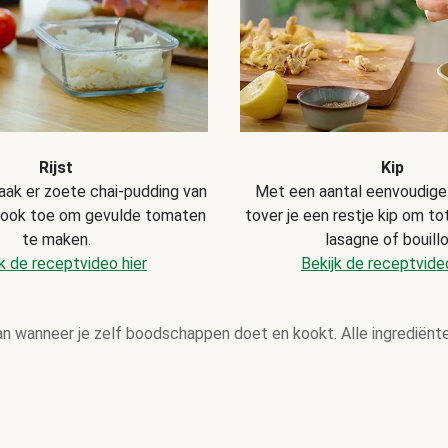
Rijst
Kip
aak er zoete chai-pudding van
Met een aantal eenvoudige
look toe om gevulde tomaten
tover je een restje kip om to
te maken.
lasagne of bouillo
k de receptvideo hier
Bekijk de receptvideo
an wanneer je zelf boodschappen doet en kookt. Alle ingrediënt