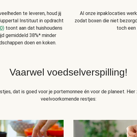
Al onze inpaklocaties wer
veelheden te leveren, houd jij
zodat boxen die niet bezorgd 
uppertal Instituut in opdracht
toch een
0)
toont aan dat huishoudens
ijd gemiddeld 38%* minder
odschappen doen en koken.
Vaarwel voedselverspilling!
tjes, dat is goed voor je portemonnee én voor de planeet. Hier z
veelvoorkomende restjes: