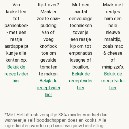
Van
Rijst over?
Met een
Maak met
kroketten
Maak er
aantal
restjes
tot
zoete chai-
eenvoudige
ham een
pannenkoekjes
pudding
technieken
hele
- met een
van of
tover je
nieuwe
restje
voeg
een restje
maaltijd,
aardappelpuree
knoflook
kip om tot
zoals mac
kun je alle
toe om
empanada's,
& cheese
kanten op.
gevulde
lasagne of
of
Bekijk de
tomaten
bouillon.
minipizza's.
receptvideo
te maken.
Bekijk de
Bekijk de
hier
Bekijk de
receptvideo
receptvideo
receptvideo
hier
hier
hier
*Met HelloFresh verspil je 38% minder voedsel dan
wanneer je zelf boodschappen doet en kookt. Alle
ingrediënten worden op basis van jouw bestelling