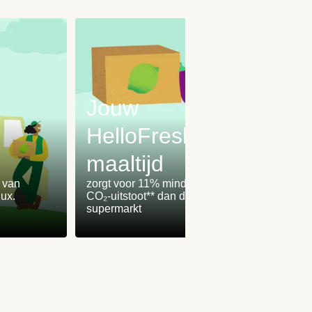
Jouw
HelloFresh-
maaltijd
Onz
% van
zorgt voor 11% minder
worden
ux.
CO₂-uitstoot** dan de
100% 
supermarkt
winden