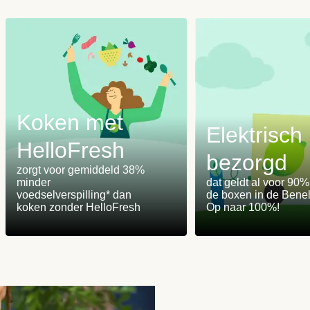
Koken met
Elektrisch
HelloFresh
bezorgd
m
zorgt voor gemiddeld 38%
minder
dat geldt al voor 90
voedselverspilling* dan
de boxen in de Benel
koken zonder HelloFresh
Op naar 100%!