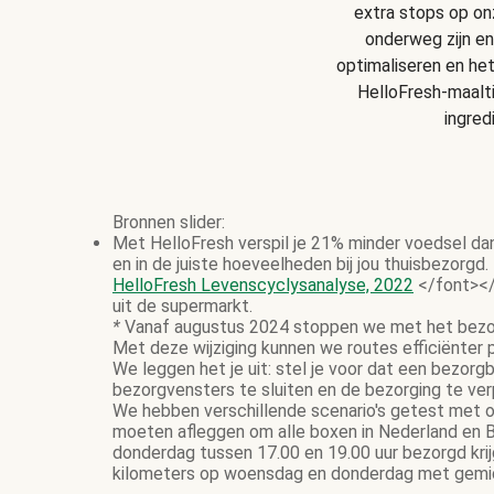
extra stops op onz
onderweg zijn en
optimaliseren en he
HelloFresh-maalt
ingred
Bronnen slider:
Met HelloFresh verspil je 21% minder voedsel da
en in de juiste hoeveelheden bij jou thuisbezorgd.
HelloFresh Levenscyclysanalyse, 2022
</font></
uit de supermarkt.
*
Vanaf augustus 2024 stoppen we met het bezor
Met deze wijziging kunnen we routes efficiënter
We leggen het je uit: stel je voor dat een bezor
bezorgvensters te sluiten en de bezorging te ve
We hebben verschillende scenario's getest met on
moeten afleggen om alle boxen in Nederland en B
donderdag tussen 17.00 en 19.00 uur bezorgd krij
kilometers op woensdag en donderdag met gemidd