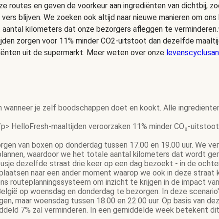
e routes en geven de voorkeur aan ingrediënten van dichtbij, zo
 vers blijven. We zoeken ook altijd naar nieuwe manieren om on
t aantal kilometers dat onze bezorgers afleggen te verminderen.
ijden zorgen voor 11% minder CO2-uitstoot dan dezelfde maalt
iënten uit de supermarkt. Meer weten over onze
levenscyclusan
n wanneer je zelf boodschappen doet en kookt. Alle ingrediënte
p> HelloFresh-maaltijden veroorzaken 11% minder CO₂-uitstoot 
gen van boxen op donderdag tussen 17.00 en 19.00 uur. We ver
 plannen, waardoor we het totale aantal kilometers dat wordt g
gbusje dezelfde straat drie keer op een dag bezoekt - in de och
rplaatsen naar een ander moment waarop we ook in deze straat 
s routeplanningssysteem om inzicht te krijgen in de impact van
elgië op woensdag en donderdag te bezorgen. In deze scenario's 
gen, maar woensdag tussen 18.00 en 22.00 uur. Op basis van dez
eld 7% zal verminderen. In een gemiddelde week betekent dit