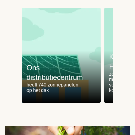
Koken 
HelloFr
Ons
zorgt voor 
distributiecentrum
minder
heeft 740 zonnepanelen
voedselvers
op het dak
koken zonde