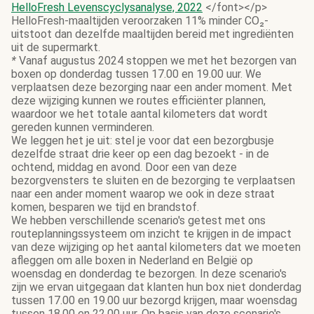
HelloFresh Levenscyclysanalyse, 2022
</font></p>
HelloFresh-maaltijden veroorzaken 11% minder CO₂-
uitstoot dan dezelfde maaltijden bereid met ingrediënten
uit de supermarkt.
*
Vanaf augustus 2024 stoppen we met het bezorgen van
boxen op donderdag tussen 17.00 en 19.00 uur. We
verplaatsen deze bezorging naar een ander moment. Met
deze wijziging kunnen we routes efficiënter plannen,
waardoor we het totale aantal kilometers dat wordt
gereden kunnen verminderen.
We leggen het je uit: stel je voor dat een bezorgbusje
dezelfde straat drie keer op een dag bezoekt - in de
ochtend, middag en avond. Door een van deze
bezorgvensters te sluiten en de bezorging te verplaatsen
naar een ander moment waarop we ook in deze straat
komen, besparen we tijd en brandstof.
We hebben verschillende scenario's getest met ons
routeplanningssysteem om inzicht te krijgen in de impact
van deze wijziging op het aantal kilometers dat we moeten
afleggen om alle boxen in Nederland en België op
woensdag en donderdag te bezorgen. In deze scenario's
zijn we ervan uitgegaan dat klanten hun box niet donderdag
tussen 17.00 en 19.00 uur bezorgd krijgen, maar woensdag
tussen 18.00 en 22.00 uur. Op basis van deze scenario's