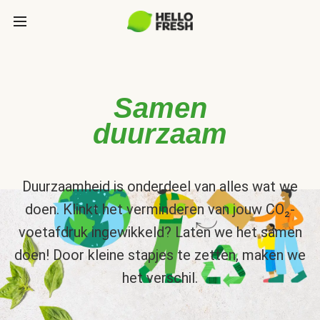
Samen
duurzaam
Duurzaamheid is onderdeel van alles wat we
doen. Klinkt het verminderen van jouw CO₂-
voetafdruk ingewikkeld? Laten we het samen
doen! Door kleine stapjes te zetten, maken we
het verschil.