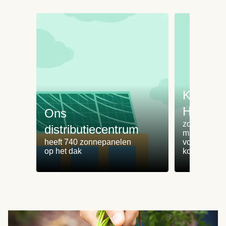
Koken 
HelloFr
Ons
zorgt voor 
distributiecentrum
minder
heeft 740 zonnepanelen
voedselvers
op het dak
koken zonde