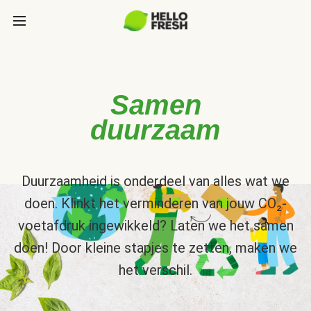
Samen
duurzaam
Duurzaamheid is onderdeel van alles wat we
doen. Klinkt het verminderen van jouw CO₂-
voetafdruk ingewikkeld? Laten we het samen
doen! Door kleine stapjes te zetten, maken we
het verschil.