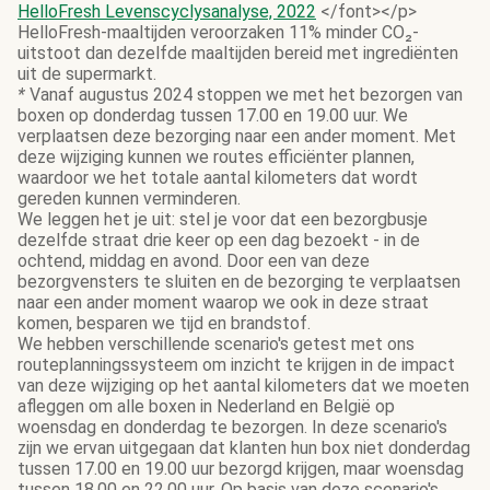
HelloFresh Levenscyclysanalyse, 2022
</font></p>
HelloFresh-maaltijden veroorzaken 11% minder CO₂-
uitstoot dan dezelfde maaltijden bereid met ingrediënten
uit de supermarkt.
*
Vanaf augustus 2024 stoppen we met het bezorgen van
boxen op donderdag tussen 17.00 en 19.00 uur. We
verplaatsen deze bezorging naar een ander moment. Met
deze wijziging kunnen we routes efficiënter plannen,
waardoor we het totale aantal kilometers dat wordt
gereden kunnen verminderen.
We leggen het je uit: stel je voor dat een bezorgbusje
dezelfde straat drie keer op een dag bezoekt - in de
ochtend, middag en avond. Door een van deze
bezorgvensters te sluiten en de bezorging te verplaatsen
naar een ander moment waarop we ook in deze straat
komen, besparen we tijd en brandstof.
We hebben verschillende scenario's getest met ons
routeplanningssysteem om inzicht te krijgen in de impact
van deze wijziging op het aantal kilometers dat we moeten
afleggen om alle boxen in Nederland en België op
woensdag en donderdag te bezorgen. In deze scenario's
zijn we ervan uitgegaan dat klanten hun box niet donderdag
tussen 17.00 en 19.00 uur bezorgd krijgen, maar woensdag
tussen 18.00 en 22.00 uur. Op basis van deze scenario's