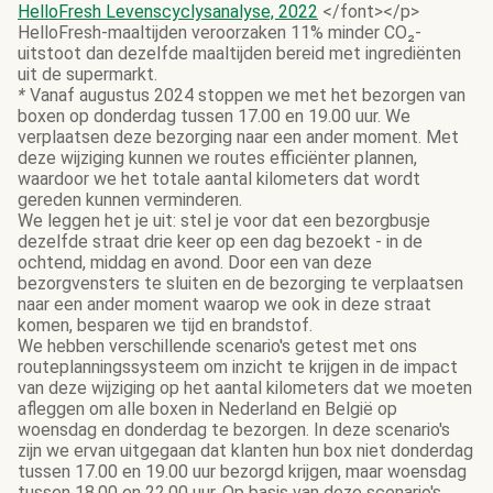
HelloFresh Levenscyclysanalyse, 2022
</font></p>
HelloFresh-maaltijden veroorzaken 11% minder CO₂-
uitstoot dan dezelfde maaltijden bereid met ingrediënten
uit de supermarkt.
*
Vanaf augustus 2024 stoppen we met het bezorgen van
boxen op donderdag tussen 17.00 en 19.00 uur. We
verplaatsen deze bezorging naar een ander moment. Met
deze wijziging kunnen we routes efficiënter plannen,
waardoor we het totale aantal kilometers dat wordt
gereden kunnen verminderen.
We leggen het je uit: stel je voor dat een bezorgbusje
dezelfde straat drie keer op een dag bezoekt - in de
ochtend, middag en avond. Door een van deze
bezorgvensters te sluiten en de bezorging te verplaatsen
naar een ander moment waarop we ook in deze straat
komen, besparen we tijd en brandstof.
We hebben verschillende scenario's getest met ons
routeplanningssysteem om inzicht te krijgen in de impact
van deze wijziging op het aantal kilometers dat we moeten
afleggen om alle boxen in Nederland en België op
woensdag en donderdag te bezorgen. In deze scenario's
zijn we ervan uitgegaan dat klanten hun box niet donderdag
tussen 17.00 en 19.00 uur bezorgd krijgen, maar woensdag
tussen 18.00 en 22.00 uur. Op basis van deze scenario's