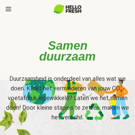
Samen
duurzaam
Duurzaamheid is onderdeel van alles wat we
doen. Klinkt het verminderen van jouw CO₂-
voetafdruk ingewikkeld? Laten we het samen
doen! Door kleine stapjes te zetten, maken we
het verschil.