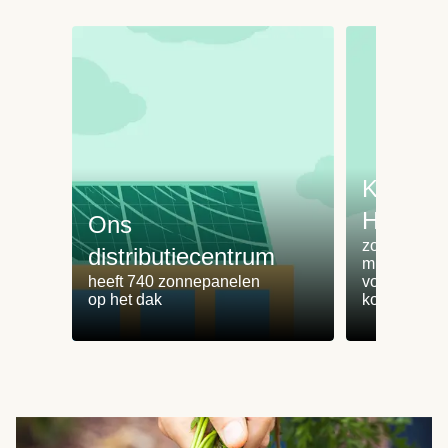
Koken 
HelloFr
Ons
zorgt voor 
distributiecentrum
minder
heeft 740 zonnepanelen
voedselvers
op het dak
koken zonde