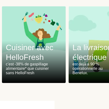
Cuisiner avec
La livraiso
HelloFresh
électrique
c'est -38% de gaspillage
est déjà à 90 %
alimentaire* que cuisiner
opérationnelle au
sans HelloFresh
Benelux.