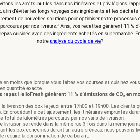
itons les arrêts inutiles dans nos itinéraires et privilégions l'a
, afin d'éviter les longs voyages des ingrédients et les déchets
rement de nouvelles solutions pour optimiser notre processus de 
arcourus par nos livreurs.
*
Ainsi, vos recettes génèrent 11 % d
epas cuisinés avec des ingrédients achetés en supermarché. Envi
notre
analyse du cycle de vie
?
re en moins que lorsque vous faites vos courses et cuisinez vo
en quantité exacte.
s repas HelloFresh génèrent 11 % d'émissions de CO₂ en m
la livraison des box le jeudi entre 17h00 et 19h00. Les clients q
. En procédant à cet ajustement, les itinéraires empruntés dura
e total de kilomètres parcourus par nos vans de livraison.
de livraison se rende dans la même rue 3 fois dans la même journée
livrant les box concernés durant un autre créneau, nous pouvons 
de réduire la consommation de carburant.