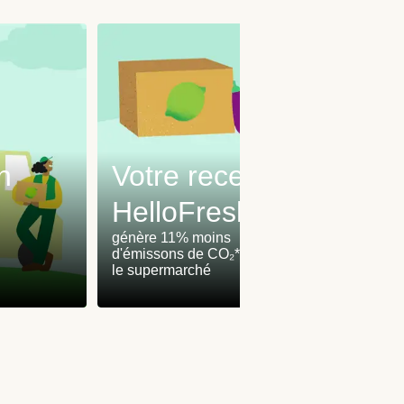
n
Votre recette
No
HelloFresh
éle
génère 11% moins
sont c
d'émissons de CO₂** que
énergi
le supermarché
renouv