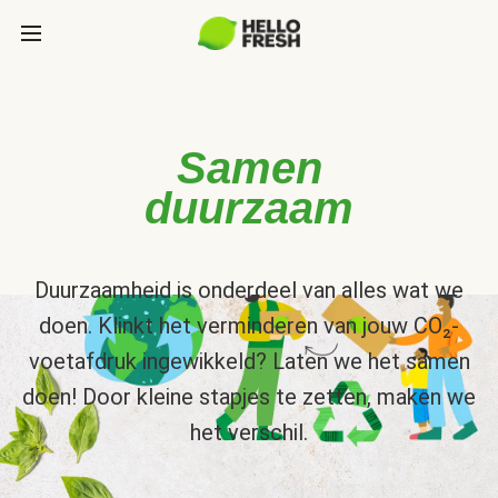
Samen
duurzaam
Duurzaamheid is onderdeel van alles wat we
doen. Klinkt het verminderen van jouw CO₂-
voetafdruk ingewikkeld? Laten we het samen
doen! Door kleine stapjes te zetten, maken we
het verschil.