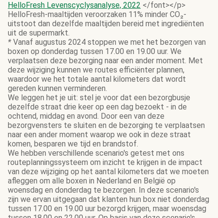
HelloFresh Levenscyclysanalyse, 2022
</font></p>
HelloFresh-maaltijden veroorzaken 11% minder CO₂-
uitstoot dan dezelfde maaltijden bereid met ingrediënten
uit de supermarkt.
*
Vanaf augustus 2024 stoppen we met het bezorgen van
boxen op donderdag tussen 17.00 en 19.00 uur. We
verplaatsen deze bezorging naar een ander moment. Met
deze wijziging kunnen we routes efficiënter plannen,
waardoor we het totale aantal kilometers dat wordt
gereden kunnen verminderen.
We leggen het je uit: stel je voor dat een bezorgbusje
dezelfde straat drie keer op een dag bezoekt - in de
ochtend, middag en avond. Door een van deze
bezorgvensters te sluiten en de bezorging te verplaatsen
naar een ander moment waarop we ook in deze straat
komen, besparen we tijd en brandstof.
We hebben verschillende scenario's getest met ons
routeplanningssysteem om inzicht te krijgen in de impact
van deze wijziging op het aantal kilometers dat we moeten
afleggen om alle boxen in Nederland en België op
woensdag en donderdag te bezorgen. In deze scenario's
zijn we ervan uitgegaan dat klanten hun box niet donderdag
tussen 17.00 en 19.00 uur bezorgd krijgen, maar woensdag
tussen 18.00 en 22.00 uur. Op basis van deze scenario's