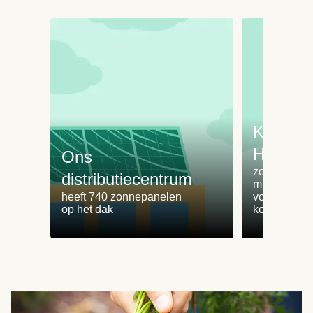
Koken 
HelloFr
Ons
zorgt voor 
distributiecentrum
minder
heeft 740 zonnepanelen
voedselvers
op het dak
koken zonde