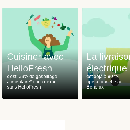
Cuisiner avec
La livraiso
HelloFresh
électrique
c'est -38% de gaspillage
est déjà à 90 %
alimentaire* que cuisiner
opérationnelle au
sans HelloFresh
Benelux.