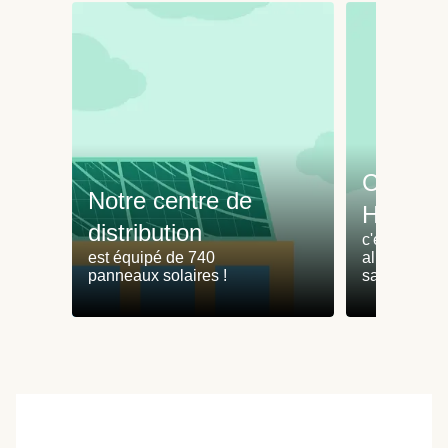
Cuisine
Notre centre de
HelloFr
distribution
c'est -38% 
est équipé de 740
alimentaire*
panneaux solaires !
sans HelloF