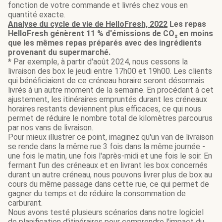
fonction de votre commande et livrés chez vous en
quantité exacte.
Analyse du cycle de vie de HelloFresh, 2022
Les repas
HelloFresh génèrent 11 % d'émissions de CO₂ en moins
que les mêmes repas préparés avec des ingrédients
provenant du supermarché.
*
Par exemple, à partir d'août 2024, nous cessons la
livraison des box le jeudi entre 17h00 et 19h00. Les clients
qui bénéficiaient de ce créneau horaire seront désormais
livrés à un autre moment de la semaine. En procédant à cet
ajustement, les itinéraires empruntés durant les créneaux
horaires restants deviennent plus efficaces, ce qui nous
permet de réduire le nombre total de kilomètres parcourus
par nos vans de livraison.
Pour mieux illustrer ce point, imaginez qu'un van de livraison
se rende dans la même rue 3 fois dans la même journée -
une fois le matin, une fois l'après-midi et une fois le soir. En
fermant l'un des créneaux et en livrant les box concernés
durant un autre créneau, nous pouvons livrer plus de box au
cours du même passage dans cette rue, ce qui permet de
gagner du temps et de réduire la consommation de
carburant.
Nous avons testé plusieurs scénarios dans notre logiciel
de planification d'itinéraires pour comprendre l'impact du