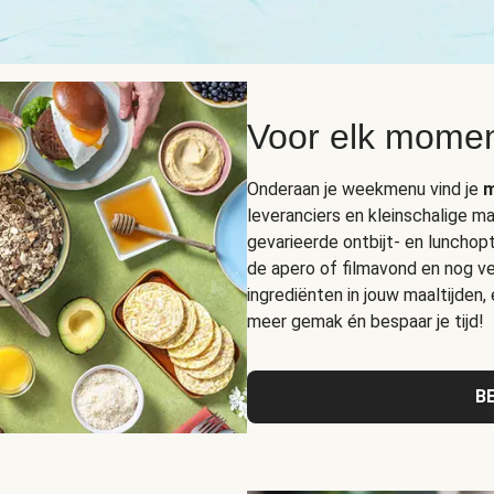
Voor elk momen
Onderaan je weekmenu vind je
m
leveranciers en kleinschalige ma
gevarieerde ontbijt- en lunchop
de apero of filmavond en nog vee
ingrediënten in jouw maaltijden,
meer gemak én bespaar je tijd!
B