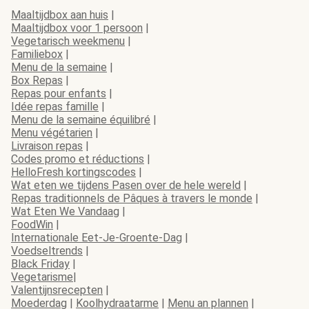
Maaltijdbox aan huis
|
Maaltijdbox voor 1 persoon
|
Vegetarisch weekmenu
|
Familiebox
|
Menu de la semaine
|
Box Repas
|
Repas pour enfants
|
Idée repas famille
|
Menu de la semaine équilibré
|
Menu végétarien
|
Livraison repas
|
Codes promo et réductions
|
HelloFresh kortingscodes
|
Wat eten we tijdens Pasen over de hele wereld
|
Repas traditionnels de Pâques à travers le monde
|
Wat Eten We Vandaag
|
FoodWin
|
Internationale Eet-Je-Groente-Dag
|
Voedseltrends
|
Black Friday
|
Vegetarisme
|
Valentijnsrecepten
|
Moederdag
|
Koolhydraatarme
|
Menu an plannen
|