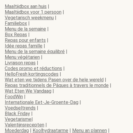
Maaltijdbox aan huis
|
Maaltijdbox voor 1 persoon
|
Vegetarisch weekmenu
|
Familiebox
|
Menu de la semaine
|
Box Repas
|
Repas pour enfants
|
Idée repas famille
|
Menu de la semaine équilibré
|
Menu végétarien
|
Livraison repas
|
Codes promo et réductions
|
HelloFresh kortingscodes
|
Wat eten we tijdens Pasen over de hele wereld
|
Repas traditionnels de Pâques à travers le monde
|
Wat Eten We Vandaag
|
FoodWin
|
Internationale Eet-Je-Groente-Dag
|
Voedseltrends
|
Black Friday
|
Vegetarisme
|
Valentijnsrecepten
|
Moederdag
|
Koolhydraatarme
|
Menu an plannen
|